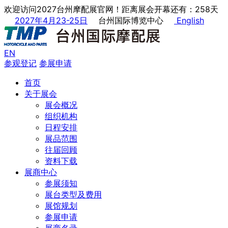
欢迎访问2027台州摩配展官网！距离展会开幕还有：258天
2027年4月23-25日
台州国际博览中心
English
EN
参观登记
参展申请
首页
关于展会
展会概况
组织机构
日程安排
展品范围
往届回顾
资料下载
展商中心
参展须知
展台类型及费用
展馆规划
参展申请