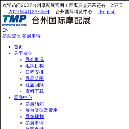
欢迎访问2027台州摩配展官网！距离展会开幕还有：257天
2027年4月23-25日
台州国际博览中心
English
EN
参观登记
参展申请
首页
关于展会
展会概况
组织机构
日程安排
展品范围
往届回顾
资料下载
展商中心
参展须知
展台类型及费用
展馆规划
参展申请