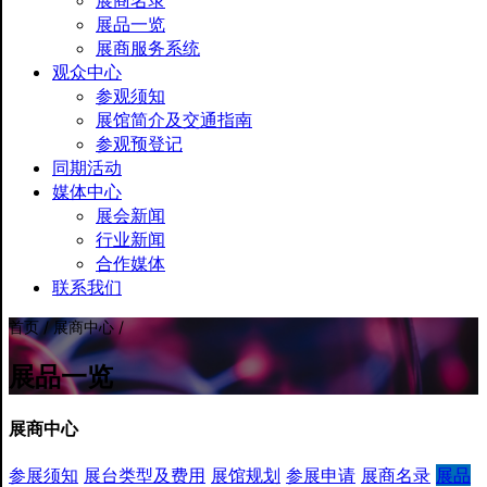
展商名录
展品一览
展商服务系统
观众中心
参观须知
展馆简介及交通指南
参观预登记
同期活动
媒体中心
展会新闻
行业新闻
合作媒体
联系我们
首页 / 展商中心 /
展品一览
展商中心
参展须知
展台类型及费用
展馆规划
参展申请
展商名录
展品