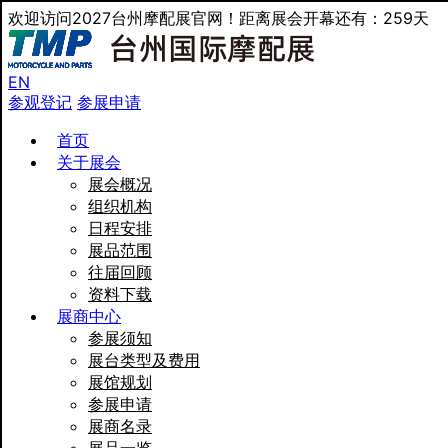
欢迎访问2027台州摩配展官网！距离展会开幕还有：259天
EN
参观登记
参展申请
首页
关于展会
展会概况
组织机构
日程安排
展品范围
往届回顾
资料下载
展商中心
参展须知
展台类型及费用
展馆规划
参展申请
展商名录