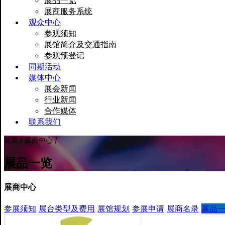
展品一览
展商服务系统
观众中心
参观须知
展馆简介及交通指南
参观预登记
同期活动
媒体中心
展会新闻
行业新闻
合作媒体
联系我们
首页 / 展商中心 /
展品一览
展商中心
参展须知
展台类型及费用
展馆规划
参展申请
展商名录
展品