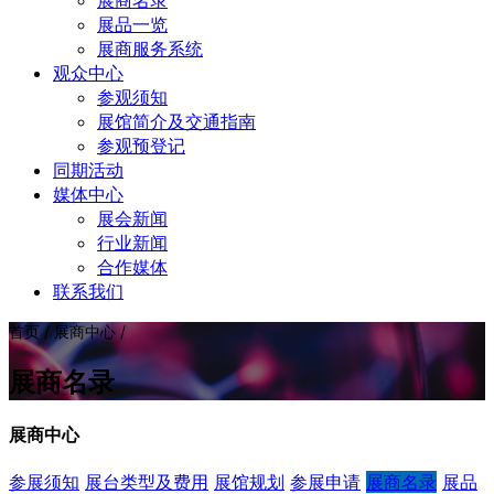
展商名录
展品一览
展商服务系统
观众中心
参观须知
展馆简介及交通指南
参观预登记
同期活动
媒体中心
展会新闻
行业新闻
合作媒体
联系我们
首页 / 展商中心 /
展商名录
展商中心
参展须知
展台类型及费用
展馆规划
参展申请
展商名录
展品