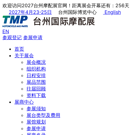
欢迎访问2027台州摩配展官网！距离展会开幕还有：256天
2027年4月23-25日
台州国际博览中心
English
EN
参观登记
参展申请
首页
关于展会
展会概况
组织机构
日程安排
展品范围
往届回顾
资料下载
展商中心
参展须知
展台类型及费用
展馆规划
参展申请