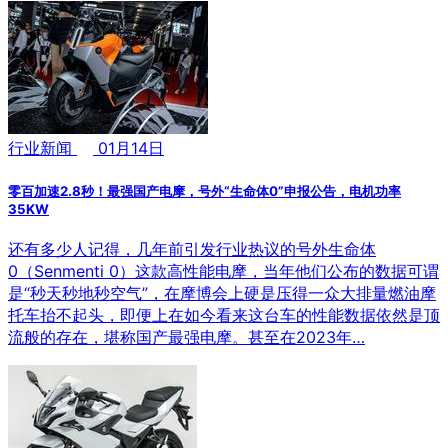
行业新闻
01月14日
零百加速2.8秒！最强国产电摩，号外“生命体0”申报公告，电机功率
35KW
还有多少人记得，几年前引发行业热议的号外生命体
0（Senmenti 0）这款高性能电摩，当年他们公布的数据可谓
是“秒天秒地秒空气”，在摩博会上硬是压得一众大排量燃油摩
托车抬不起头，即便上在如今看来这台车的性能数据依然是顶
流般的存在，堪称国产最强电摩。甚至在2023年…