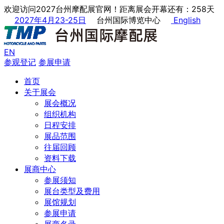
欢迎访问2027台州摩配展官网！距离展会开幕还有：258天
2027年4月23-25日
台州国际博览中心
English
EN
参观登记
参展申请
首页
关于展会
展会概况
组织机构
日程安排
展品范围
往届回顾
资料下载
展商中心
参展须知
展台类型及费用
展馆规划
参展申请