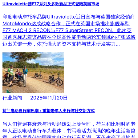
Ultraviolette携F77系列及多款新品正式登陆英国市场
印度电动摩托车品牌Ultraviolette近日宣布与英国独家经销商
MotoMondo达成战略合作，正式在英国市场推出旗舰车型
F77 MACH 2 RECON与F77 SuperStreet RECON。此次英
国首秀标志着该品牌在全球高性能电动两轮车领域的扩张战略
迈出关键一步，依托强大的资本支持与技术研发实力…
行业新闻
2025年11月20日
荷兰电动自行车热潮：重塑老年人出行与社交新方式
当人们普遍将衰老与行动迟缓划上等号时，荷兰和比利时的老
年人正以电动自行车为载体，书写着活力满满的晚年生活新篇
章。这场席卷低地国家的电动自行车风潮，不仅改变了当地老