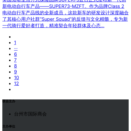
新电动自行车产品——SUPER73-MZFT。作为品牌Class 2
电动自行车产品线的全新成员，这款新车的研发设计深度融合
了其核心用户社群“Super Squad”的反馈与文化精髓，专为新
一代骑行爱好者打造，精准契合年轻群体及心态…
1
···
6
7
8
9
10
12
联合主办
台州市国际商会
主办单位