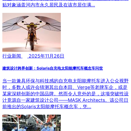
贴对象涵盖河内市永久居民及在该市居住满…
行业新闻
2025年11月26日
建筑设计跨界创新：Solaris自充电太阳能摩托车概念车问世
当一款兼具环保与科技感的自充电太阳能摩托车进入公众视野
时，多数人或许会猜测其出自本田、Verge等老牌车企，或是
某家深耕创新的中国品牌。然而令人意外的是，这项突破性设
计竟源自一家建筑设计公司——MASK Architects。该公司日
前推出的Solaris太阳能摩托车概念车，凭…