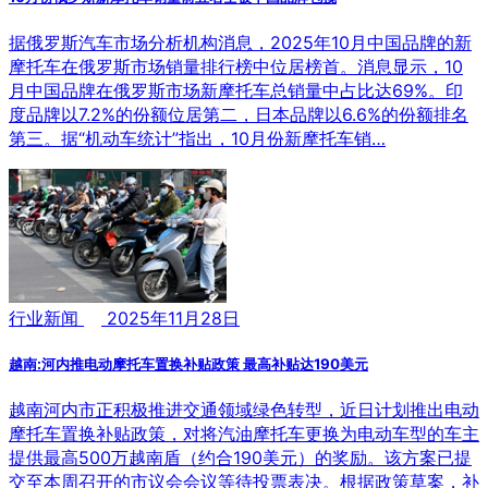
据俄罗斯汽车市场分析机构消息，2025年10月中国品牌的新
摩托车在俄罗斯市场销量排行榜中位居榜首。消息显示，10
月中国品牌在俄罗斯市场新摩托车总销量中占比达69%。印
度品牌以7.2%的份额位居第二，日本品牌以6.6%的份额排名
第三。据“机动车统计”指出，10月份新摩托车销…
行业新闻
2025年11月28日
越南:河内推电动摩托车置换补贴政策 最高补贴达190美元
越南河内市正积极推进交通领域绿色转型，近日计划推出电动
摩托车置换补贴政策，对将汽油摩托车更换为电动车型的车主
提供最高500万越南盾（约合190美元）的奖励。该方案已提
交至本周召开的市议会会议等待投票表决。根据政策草案，补