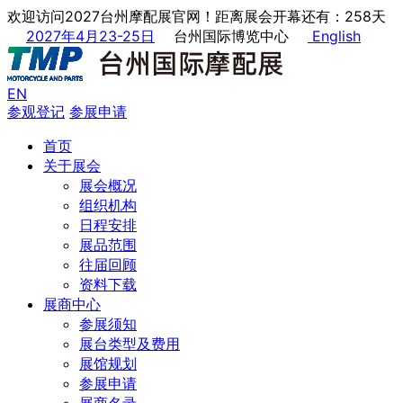
欢迎访问2027台州摩配展官网！距离展会开幕还有：258天
2027年4月23-25日
台州国际博览中心
English
EN
参观登记
参展申请
首页
关于展会
展会概况
组织机构
日程安排
展品范围
往届回顾
资料下载
展商中心
参展须知
展台类型及费用
展馆规划
参展申请