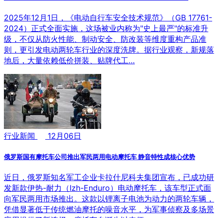
2025年12月1日，《电动自行车安全技术规范》（GB 17761-
2024）正式全面实施，这场被业内称为"史上最严"的标准升
级，不仅从防火性能、制动安全、防改装等维度重构产品准
则，更引发电动两轮车行业的深度洗牌。据行业观察，新规落
地后，大量依赖低价拼装、贴牌代工…
行业新闻
12月06日
俄罗斯国有摩托车公司推出军民两用电动摩托车 静音特性成核心优势
近日，俄罗斯知名军工企业卡拉什尼科夫集团宣布，已成功研
发新款伊热-耐力（Izh-Enduro）电动摩托车，该车型正式面
向军民两用市场推出。这款以锂离子电池为动力的两轮车辆，
凭借显著低于传统燃油摩托的噪音水平，为军事侦察及多场景