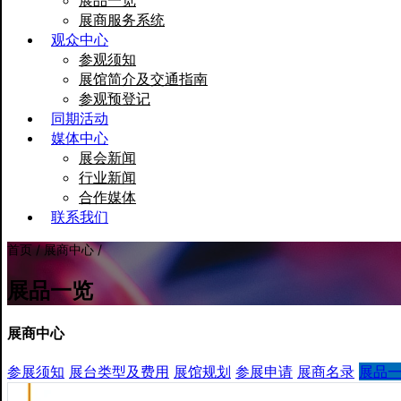
展品一览
展商服务系统
观众中心
参观须知
展馆简介及交通指南
参观预登记
同期活动
媒体中心
展会新闻
行业新闻
合作媒体
联系我们
首页 / 展商中心 /
展品一览
展商中心
参展须知
展台类型及费用
展馆规划
参展申请
展商名录
展品