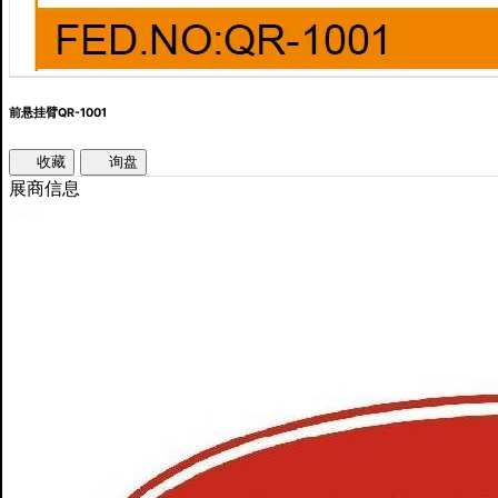
前悬挂臂QR-1001
收藏
询盘
展商信息