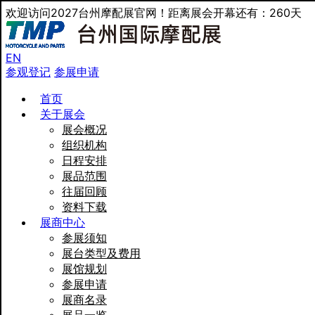
欢迎访问2027台州摩配展官网！距离展会开幕还有：260天
EN
参观登记
参展申请
首页
关于展会
展会概况
组织机构
日程安排
展品范围
往届回顾
资料下载
展商中心
参展须知
展台类型及费用
展馆规划
参展申请
展商名录