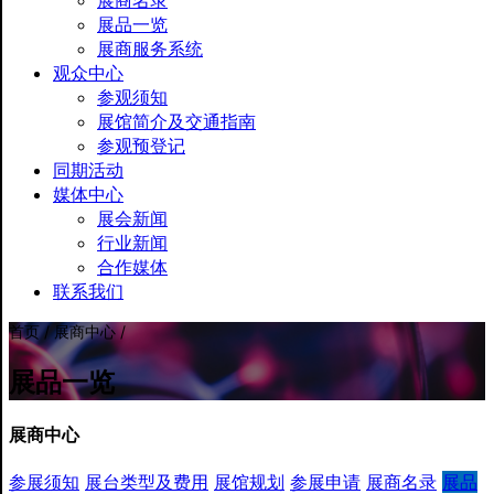
展商名录
展品一览
展商服务系统
观众中心
参观须知
展馆简介及交通指南
参观预登记
同期活动
媒体中心
展会新闻
行业新闻
合作媒体
联系我们
首页 / 展商中心 /
展品一览
展商中心
参展须知
展台类型及费用
展馆规划
参展申请
展商名录
展品