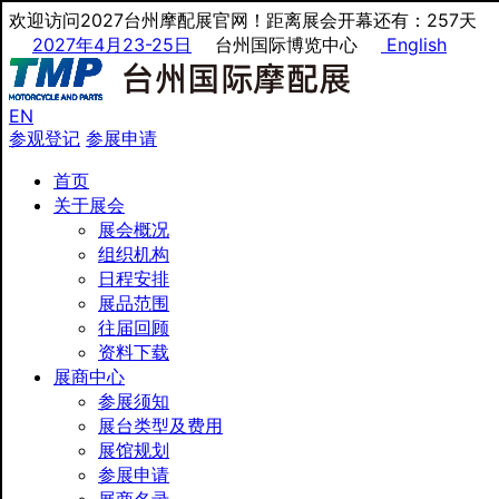
欢迎访问2027台州摩配展官网！距离展会开幕还有：257天
2027年4月23-25日
台州国际博览中心
English
EN
参观登记
参展申请
首页
关于展会
展会概况
组织机构
日程安排
展品范围
往届回顾
资料下载
展商中心
参展须知
展台类型及费用
展馆规划
参展申请